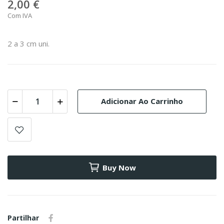
2,00 €
Com IVA
2 a 3 cm uni.
Adicionar Ao Carrinho
Buy Now
Partilhar