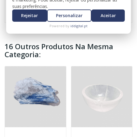
Referência
0503
suas preferências.
Rejeitar
Personalizar
Aceitar
Powered by
iddigital.pt
16 Outros Produtos Na Mesma
Categoria: