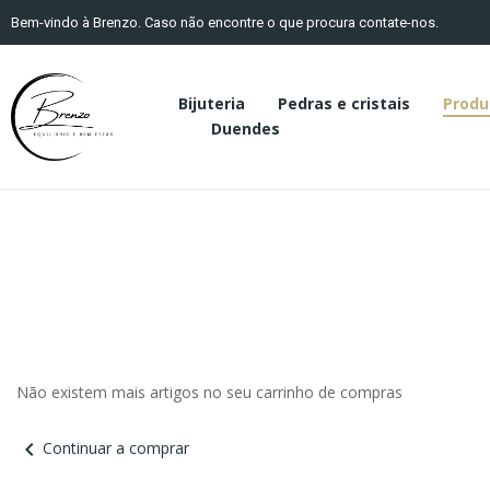
Bem-vindo à Brenzo. Caso não encontre o que procura contate-nos.
Bijuteria
Pedras e cristais
Produ
Duendes
Não existem mais artigos no seu carrinho de compras
chevron_left
Continuar a comprar