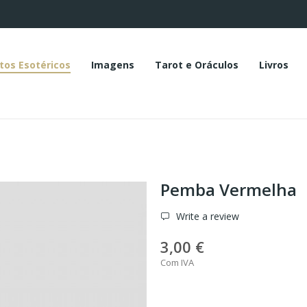
tos Esotéricos
Imagens
Tarot e Oráculos
Livros
Pemba Vermelha
Write a review
3,00 €
Com IVA