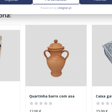
Powered by
iddigital.pt
ria:
Quartinha barro com asa
Caixa ga
12,00 €
25,00 €