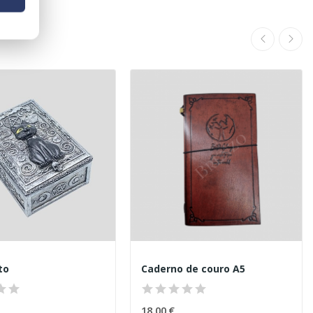
to
Caderno de couro A5
18,00 €