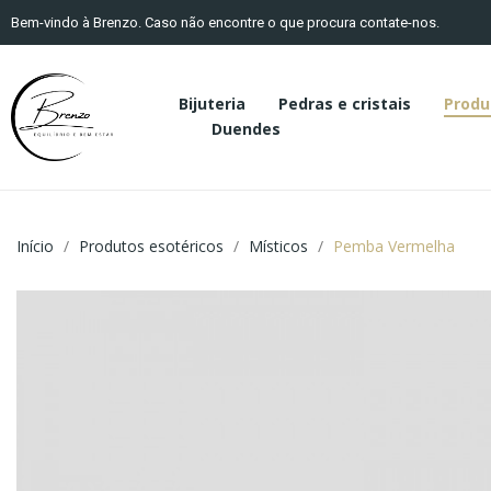
Bem-vindo à Brenzo. Caso não encontre o que procura contate-nos.
Bijuteria
Pedras e cristais
Produ
Duendes
Início
Produtos esotéricos
Místicos
Pemba Vermelha