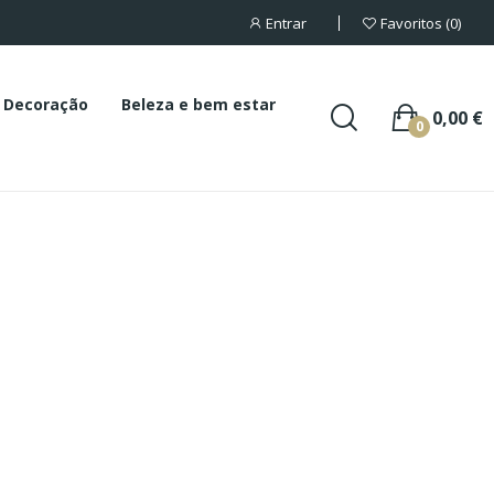
Entrar
Favoritos
0
Decoração
Beleza e bem estar
0,00 €
0