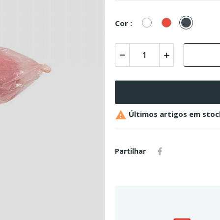
Branco
Vermelho
Preto
Cor :

Últimos artigos em stoc
Partilhar