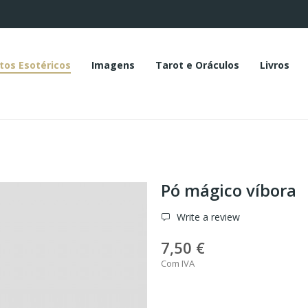
tos Esotéricos
Imagens
Tarot e Oráculos
Livros
Pó mágico víbora
Write a review
7,50 €
Com IVA