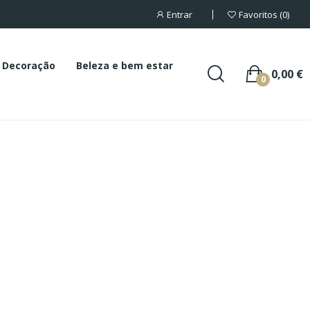
Entrar
Favoritos
0
Decoração
Beleza e bem estar
0,00 €
0