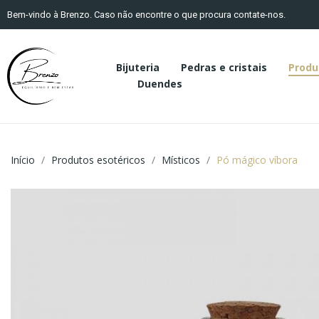
Bem-vindo à Brenzo. Caso não encontre o que procura contate-nos.
Bijuteria
Pedras e cristais
Produ
Duendes
Início
Produtos esotéricos
Místicos
Pó mágico víbora