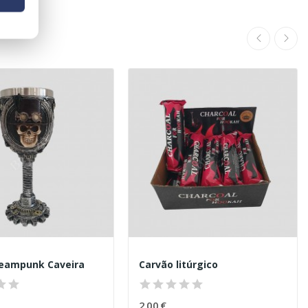
teampunk Caveira
Carvão litúrgico
2,00 €