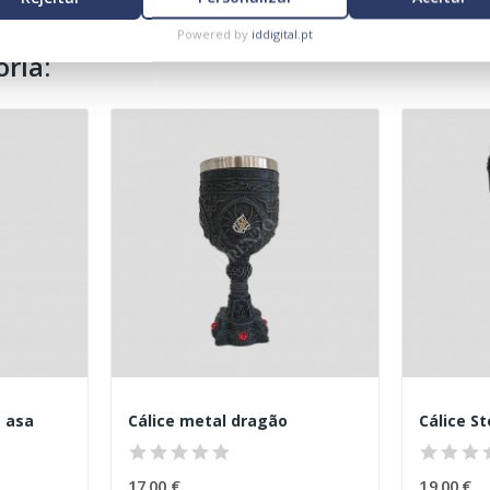
Powered by
iddigital.pt
ria:
 asa
Cálice metal dragão
Cálice S
17,00 €
19,00 €