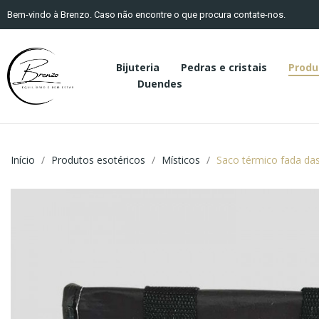
Bem-vindo à Brenzo. Caso não encontre o que procura contate-nos.
Bijuteria
Pedras e cristais
Produ
Duendes
Início
Produtos esotéricos
Místicos
Saco térmico fada das