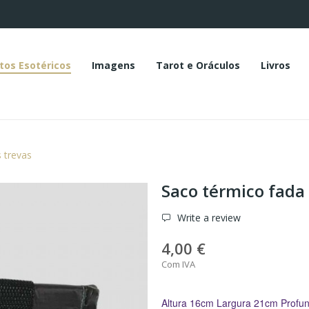
tos Esotéricos
Imagens
Tarot e Oráculos
Livros
 trevas
Saco térmico fada
Write a review
4,00 €
Com IVA
Altura 16cm Largura 21cm Profu