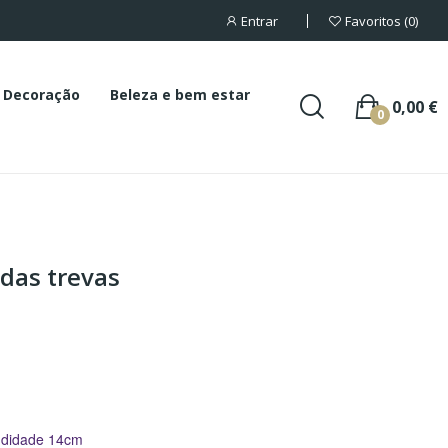
Entrar
Favoritos
0
Decoração
Beleza e bem estar
0,00 €
0
 das trevas
ndidade 14cm