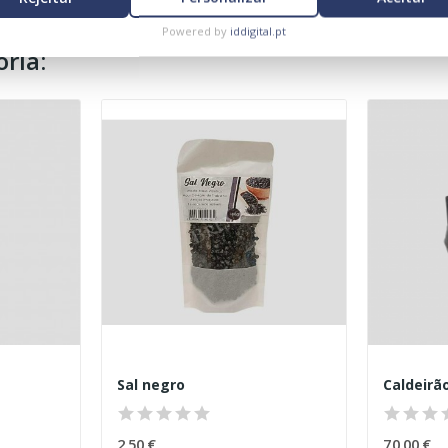
Powered by
iddigital.pt
ria:
Sal negro
Caldeirão
2,50 €
70,00 €