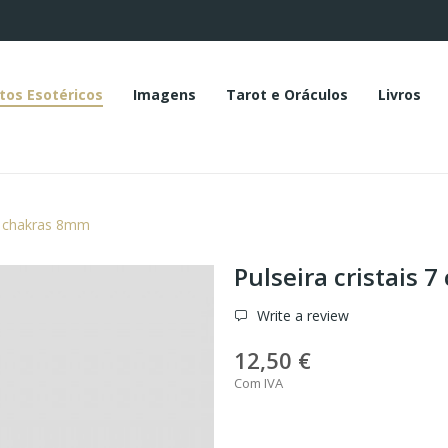
tos Esotéricos
Imagens
Tarot e Oráculos
Livros
 7 chakras 8mm
Pulseira cristais 
Write a review
12,50 €
Com IVA