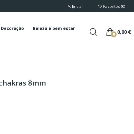
Entrar
Favoritos
0
Decoração
Beleza e bem estar
0,00 €
0
7 chakras 8mm