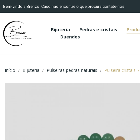
Bem-vindo à Brenzo. Caso não encontre o que procura contate-nos.
Bijuteria
Pedras e cristais
Produ
Duendes
Início
Bijuteria
Pulseiras pedras naturais
Pulseira cristais