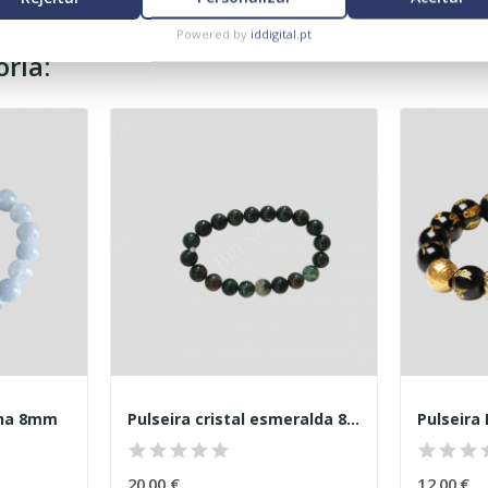
Powered by
iddigital.pt
ria:
nha 8mm
Pulseira cristal esmeralda 8mm
Pulseira
20,00 €
12,00 €