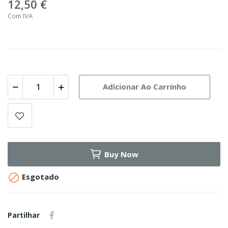
12,50 €
Com IVA
Adicionar Ao Carrinho
Buy Now

Esgotado
Partilhar