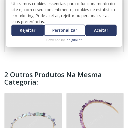
Utilizamos cookies essenciais para o funcionamento do
A pulseira vermelha de 7 nós é usada
site e, com o seu consentimento, cookies de estatística
e marketing. Pode aceitar, rejeitar ou personalizar as
espiritualmente como símbolo de proteção, sorte e
suas preferências.
afastamento de energias negativas. Acredita-se
que ajuda a atrair boas vibrações, equilíbrio e força
Rejeitar
Personalizar
Aceitar
espiritual.
Powered by
iddigital.pt
2 Outros Produtos Na Mesma
Categoria: