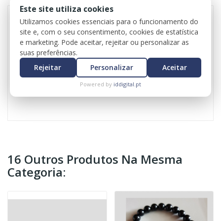
Este site utiliza cookies
Utilizamos cookies essenciais para o funcionamento do
site e, com o seu consentimento, cookies de estatística
A pulseira de Quartzo fumado é associada à
e marketing. Pode aceitar, rejeitar ou personalizar as
proteção e ao enraizamento, ajudando a afastar
suas preferências.
energias negativas, reduzir o stress e a ansiedade
Rejeitar
Personalizar
Aceitar
e promover clareza mental, trazendo estabilidade
emocional, sensação de segurança e maior
Powered by
iddigital.pt
equilíbrio no dia a dia.
16 Outros Produtos Na Mesma
Categoria: