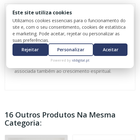
Este site utiliza cookies
Utilizamos cookies essenciais para o funcionamento do
A pulseira de Unakite é associada ao equilíbrio
site e, com o seu consentimento, cookies de estatística
emocional, ajudando a libertar sentimentos
e marketing. Pode aceitar, rejeitar ou personalizar as
negativos e a promover calma interior, sendo
suas preferências.
também ligada à cura emocional, ao fortalecimento
Rejeitar
Personalizar
Aceitar
do amor-próprio e à harmonização entre mente e
coração, trazendo estabilidade, bem-estar e maior
Powered by
iddigital.pt
capacidade de lidar com situações difíceis. Está
associada também ao crescimento espiritual.
16 Outros Produtos Na Mesma
Categoria: