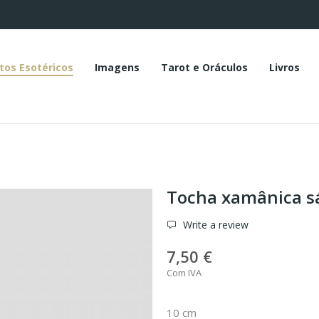
tos Esotéricos
Imagens
Tarot e Oráculos
Livros
Tocha xamânica sá
Write a review
7,50 €
Com IVA
10 cm