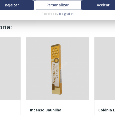
Rejeitar
Personalizar
Aceitar
Powered by
iddigital.pt
ria:
Incenso Baunilha
Colónia 