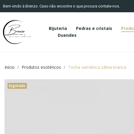
Bem-vindo à Brenzo. Caso não encontre o que procura contate-nos.
Bijuteria
Pedras e cristais
Produ
Duendes
Início
Produtos esotéricos
Tocha xamânica sálvia branca
Esgotado