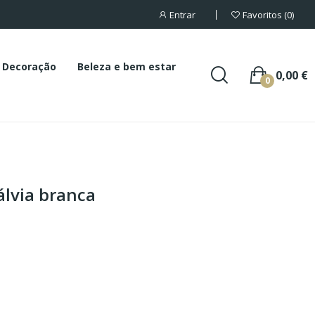
Entrar
Favoritos
0
Decoração
Beleza e bem estar
0,00 €
0
lvia branca