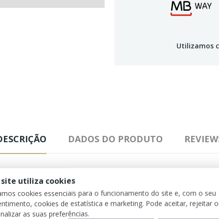
Utilizamos c
DESCRIÇÃO
DADOS DO PRODUTO
REVIEW
 site utiliza cookies
eserto e cresce predominantemente na Califórnia, Estados Unidos.
zamos cookies essenciais para o funcionamento do site e, com o seu
 uma planta sagrada, purificadora e protetora, a
fasta más energias e m
ntimento, cookies de estatística e marketing. Pode aceitar, rejeitar 
nalizar as suas preferências.