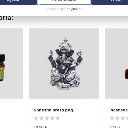
Powered by
iddigital.pt
ria:
Ganesha preta peq.
Incensos
19,90 €
7,50 €