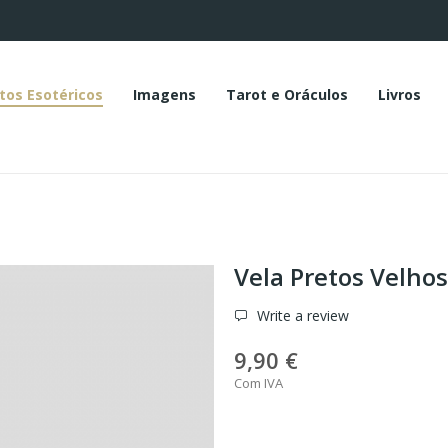
tos Esotéricos
Imagens
Tarot e Oráculos
Livros
Vela Pretos Velhos
Write a review
9,90 €
Com IVA