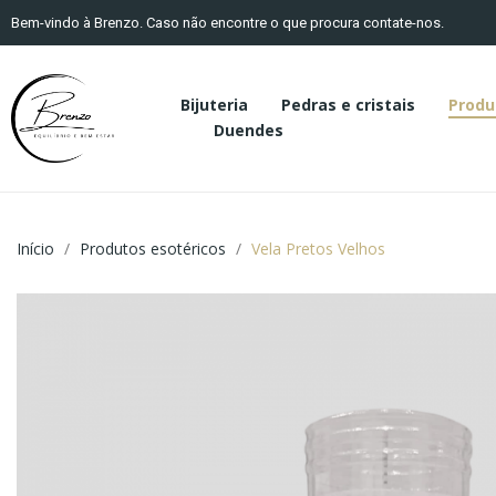
Bem-vindo à Brenzo. Caso não encontre o que procura contate-nos.
Bijuteria
Pedras e cristais
Produ
Duendes
Início
Produtos esotéricos
Vela Pretos Velhos