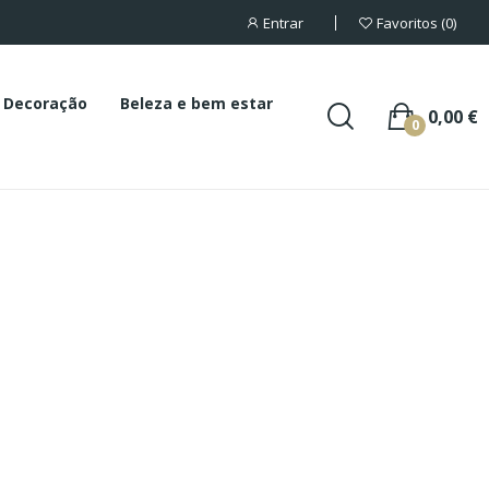
Entrar
Favoritos
0
Decoração
Beleza e bem estar
0,00 €
0