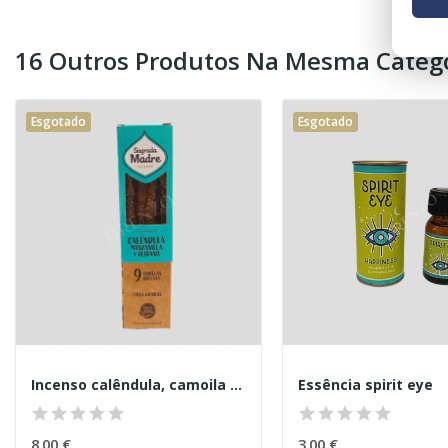
16 Outros Produtos Na Mesma Catego
Esgotado
Esgotado
Incenso calêndula, camoila e olíbano
Essência spirit eye
8,00 €
3,00 €