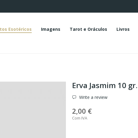
tos Esotéricos
Imagens
Tarot e Oráculos
Livros
Erva Jasmim 10 gr.
Write a review
2,00 €
Com IVA