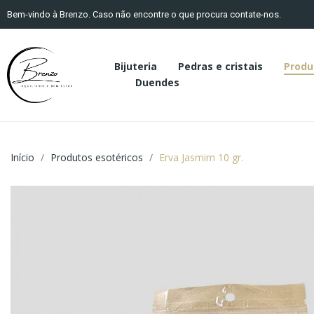
Bem-vindo à Brenzo. Caso não encontre o que procura contate-nos.
Bijuteria
Pedras e cristais
Produ
Duendes
Início
Produtos esotéricos
Erva Jasmim 10 gr.