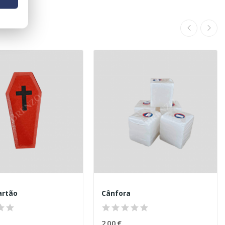
artão
Cânfora
2,00 €