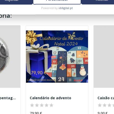
Powered by
iddigital.pt
ria:
Incensário metálico pentagrama
Calendário de advento
Caixão c
79,90 €
9,00 €