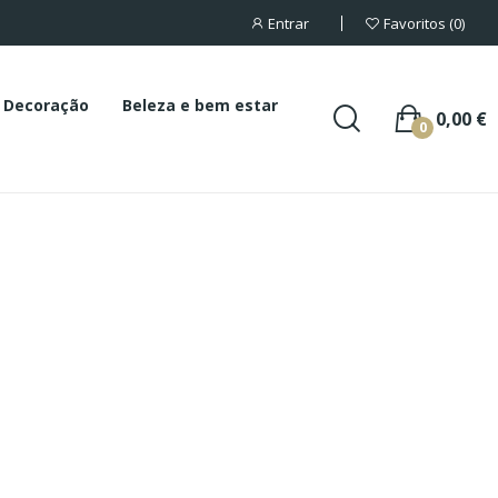
Entrar
Favoritos
0
Decoração
Beleza e bem estar
0,00 €
0