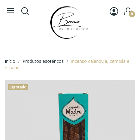
0
Início
Produtos esotéricos
Incenso calêndula, camoila e
olíbano
Esgotado