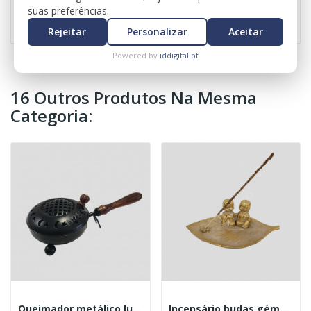
Referência
1122
suas preferências.
Rejeitar
Personalizar
Aceitar
Powered by
iddigital.pt
16 Outros Produtos Na Mesma
Categoria:
Queimador metálico luas XL
Incensário budas gémeos