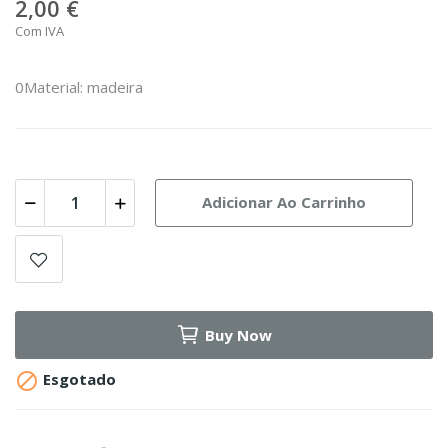
2,00 €
Com IVA
0Material: madeira
Adicionar Ao Carrinho
Buy Now

Esgotado