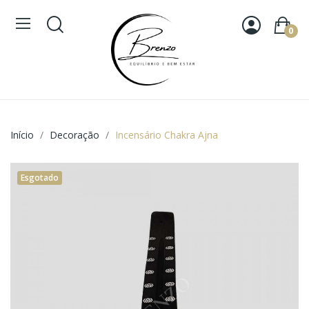
0
Início
Decoração
Incensário Chakra Ajna
Esgotado