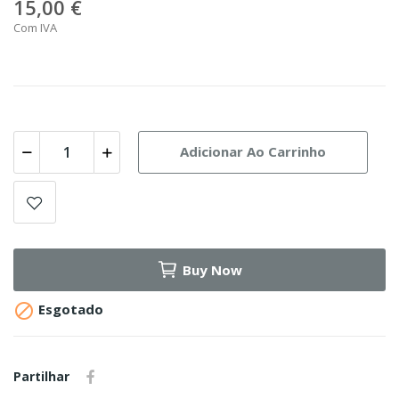
15,00 €
Com IVA
Adicionar Ao Carrinho
Buy Now

Esgotado
Partilhar