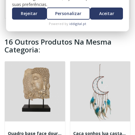
Referência
0069
suas preferências.
Rejeitar
Personalizar
Aceitar
Powered by
iddigital.pt
16 Outros Produtos Na Mesma
Categoria:
Quadro base face dourada
Caça sonhos lua castanha