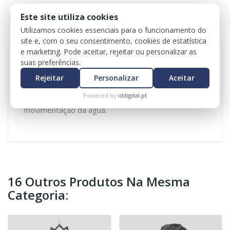
DADOS DO PRODUTO
Este site utiliza cookies
Utilizamos cookies essenciais para o funcionamento do
REVIEWS
site e, com o seu consentimento, cookies de estatística
e marketing. Pode aceitar, rejeitar ou personalizar as
suas preferências.
Além de decorar, ajuda também a criar um
Rejeitar
Personalizar
Aceitar
ambiente tranquilizante através do som da água e
Powered by
iddigital.pt
trabalha na prosperidade devido à constante
movimentação da água.
16 Outros Produtos Na Mesma
Categoria: