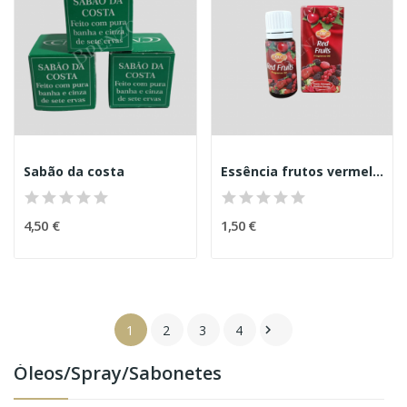
Sabão da costa
Essência frutos vermelhos
4,50 €
1,50 €
1
2
3
4

Óleos/Spray/sabonetes