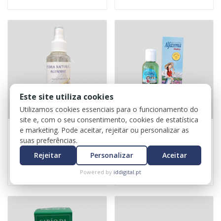
Este site utiliza cookies
Utilizamos cookies essenciais para o funcionamento do
site e, com o seu consentimento, cookies de estatística
e marketing. Pode aceitar, rejeitar ou personalizar as
Spray pedra alumbre
Colónia alfazema
suas preferências.
Rejeitar
Personalizar
Aceitar
2,50 €
12,50 €
Powered by
iddigital.pt