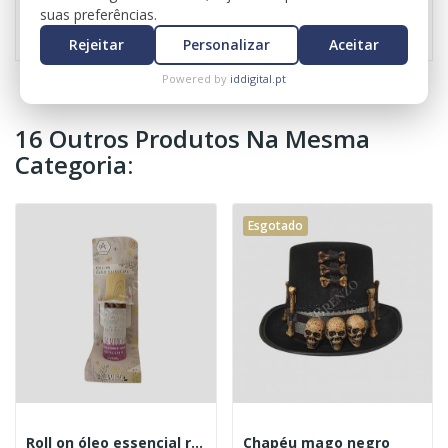
Referência
0399
suas preferências.
Rejeitar
Personalizar
Aceitar
Powered by
iddigital.pt
16 Outros Produtos Na Mesma
Categoria:
Esgotado
Roll on óleo essencial rosa mosqueta
Chapéu mago negro