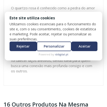
O quartzo rosa é conhecido como a pedra do amor
e da paz emocional. É associado ao chakra do
Este site utiliza cookies
coração, ajudando a abrir o coração para
sentimentos de amor-próprio, compaixão e
Utilizamos cookies essenciais para o funcionamento do
perdão. As suas propriedades incluem a calma
site e, com o seu consentimento, cookies de estatística
e marketing. Pode aceitar, rejeitar ou personalizar as
emocional, o alívio de tensões e o estímulo de
suas preferências.
relacionamentos harmoniosos. Este cristal é
também um aliado na cura de traumas emocionais,
Rejeitar
Personalizar
Aceitar
promovendo uma sensação de segurança e cura.
Powered by
iddigital.pt
Além disso, ele é usado para atrair amor e
fortalecer laços afetivos, sendo ideal para quem
busca uma conexão mais profunda consigo e com
os outros.
16 Outros Produtos Na Mesma