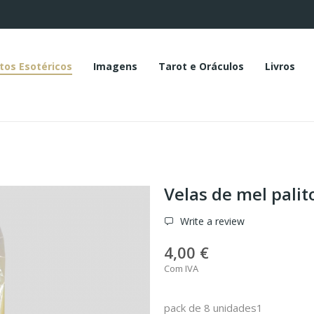
tos Esotéricos
Imagens
Tarot e Oráculos
Livros
Velas de mel palit
Write a review
4,00 €
Com IVA
pack de 8 unidades1