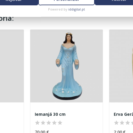
Powered by
iddigital.pt
ria:
Iemanjá 30 cm
Erva Gerâ
70,00 €
2,00 €