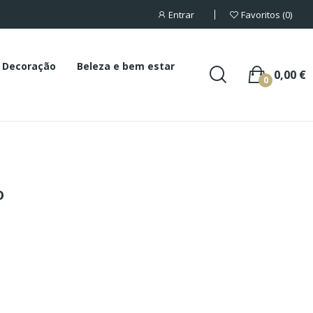
Entrar
Favoritos
0
Decoração
Beleza e bem estar
0,00 €
0
o