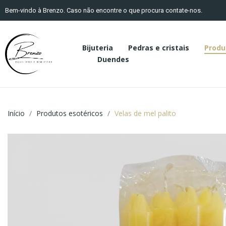
Bem-vindo à Brenzo. Caso não encontre o que procura contate-nos.
Bijuteria
Pedras e cristais
Produ
Duendes
Início
Produtos esotéricos
Velas de mel palito