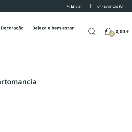
Entrar
Favoritos
0
Decoração
Beleza e bem estar
0,00 €
0
cartomancia