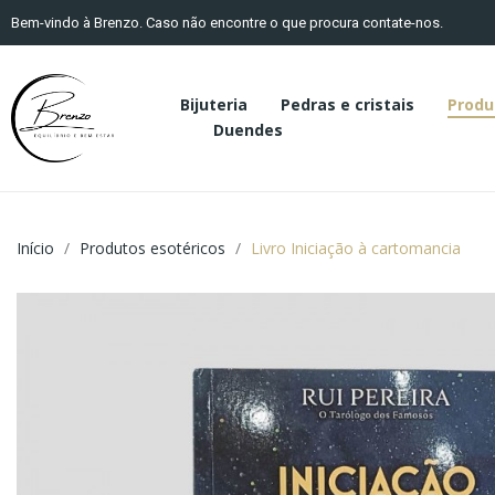
Bem-vindo à Brenzo. Caso não encontre o que procura contate-nos.
Bijuteria
Pedras e cristais
Produ
Duendes
Início
Produtos esotéricos
Livro Iniciação à cartomancia