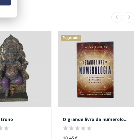
Esgotado
 trono
O grande livro da numerologia
18,45 €