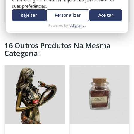
Referência
0743
suas preferências.
Rejeitar
Personalizar
Aceitar
Powered by
iddigital.pt
16 Outros Produtos Na Mesma
Categoria: