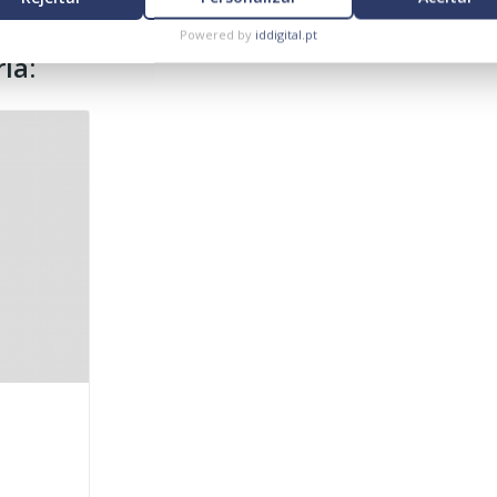
Powered by
iddigital.pt
ia: