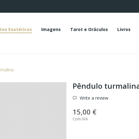
tos Esotéricos
Imagens
Tarot e Oráculos
Livros
rmalina
Pêndulo turmalin
Write a review
15,00 €
Com IVA