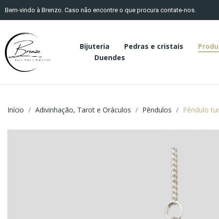
Bem-vindo à Brenzo. Caso não encontre o que procura contate-nos.
Bijuteria
Pedras e cristais
Produ
Duendes
Início
Adivinhação, Tarot e Oráculos
Pêndulos
Pêndulo tu