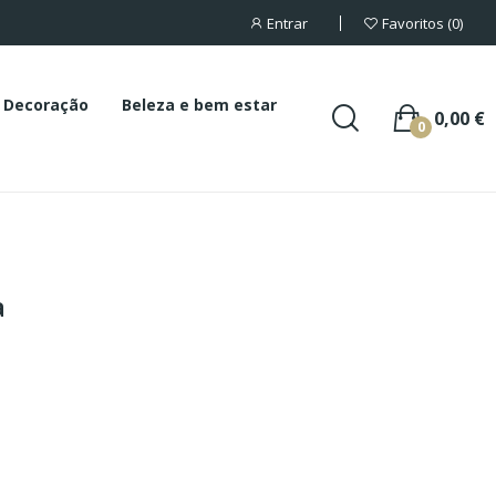
Entrar
Favoritos
0
Decoração
Beleza e bem estar
0,00 €
0
a