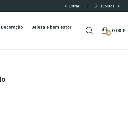
Entrar
Favoritos
0
Decoração
Beleza e bem estar
0,00 €
0
do