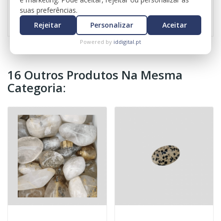
Referência
0588
suas preferências.
Rejeitar
Personalizar
Aceitar
Powered by
iddigital.pt
16 Outros Produtos Na Mesma
Categoria: