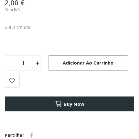
2,00 €
Com IVA
2 a 3 cm uni.
Adicionar Ao Carrinho
Buy Now
Partilhar