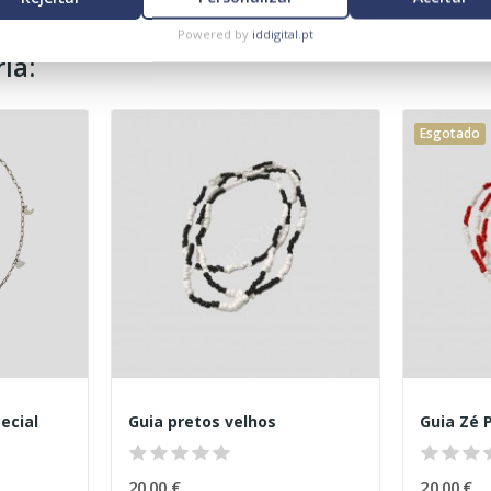
Powered by
iddigital.pt
ia:
Esgotado
ecial
Guia pretos velhos
Guia Zé P
20,00 €
20,00 €