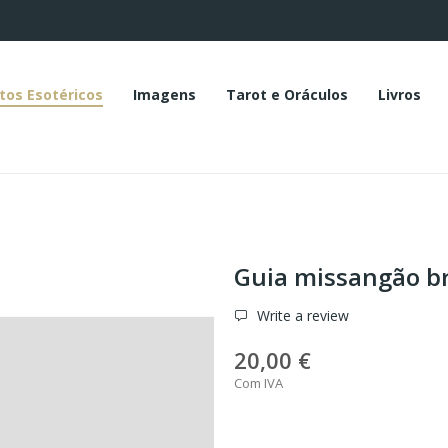
tos Esotéricos
Imagens
Tarot e Oráculos
Livros
Guia missangão b
Write a review
20,00 €
Com IVA