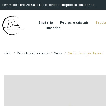
Bem-vindo à Brenzo. Caso não encontre o que procura contate-nos.
Bijuteria
Pedras e cristais
Produ
Duendes
Início
Produtos esotéricos
Guias
Guia missangão branca