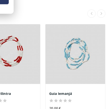
ilintra
Guia Iemanjá
20,00 €