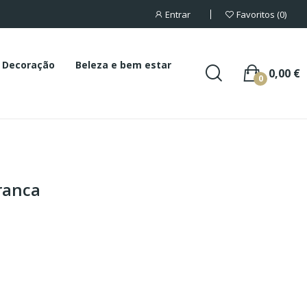
Entrar
Favoritos
0
Decoração
Beleza e bem estar
0,00 €
0
ranca