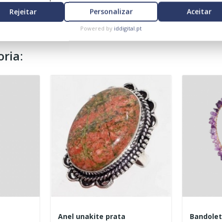
Rejeitar
Personalizar
Aceitar
Powered by
iddigital.pt
ria:
Anel unakite prata
Bandolet