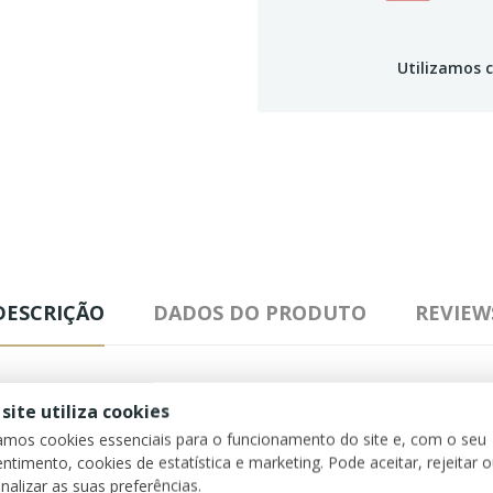
Utilizamos c
DESCRIÇÃO
DADOS DO PRODUTO
REVIEW
 site utiliza cookies
ás reconhecimento, prosperidade e abundância
zamos cookies essenciais para o funcionamento do site e, com o seu
ntimento, cookies de estatística e marketing. Pode aceitar, rejeitar 
a realização pessoal e a plenitude. Combate a falta de iniciativa, faz
nalizar as suas preferências.