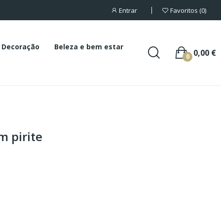
Entrar
Favoritos
0
Decoração
Beleza e bem estar
0,00 €
0
m pirite