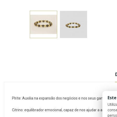
Este
PIrite: Auxilia na expansão dos negócios e nos seus ganhos, tr
Utili
conse
Citrino:
equilibrador emocional, capaz de nos ajudar a alcançar 
perso