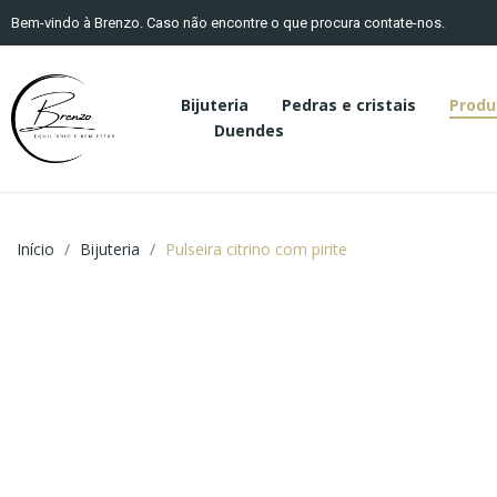
Bem-vindo à Brenzo. Caso não encontre o que procura contate-nos.
Bijuteria
Pedras e cristais
Produ
Duendes
Início
Bijuteria
Pulseira citrino com pirite