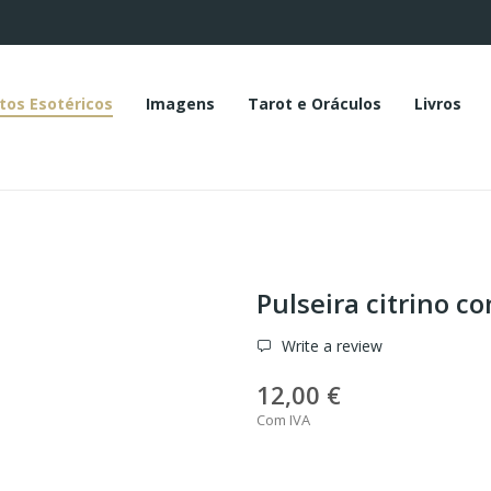
tos Esotéricos
Imagens
Tarot e Oráculos
Livros
Pulseira citrino co
Write a review
12,00 €
Com IVA