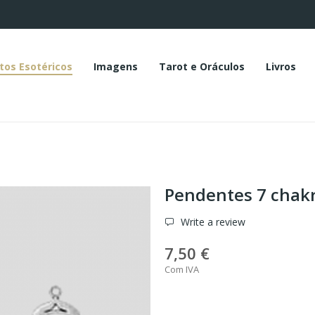
tos Esotéricos
Imagens
Tarot e Oráculos
Livros
Pendentes 7 chak
Write a review
7,50 €
Com IVA