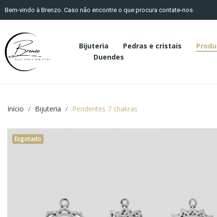
Bem-vindo à Brenzo. Caso não encontre o que procura contate-nos.
Bijuteria
Pedras e cristais
Produ
Duendes
Início
Bijuteria
Pendentes 7 chakras
Esgotado