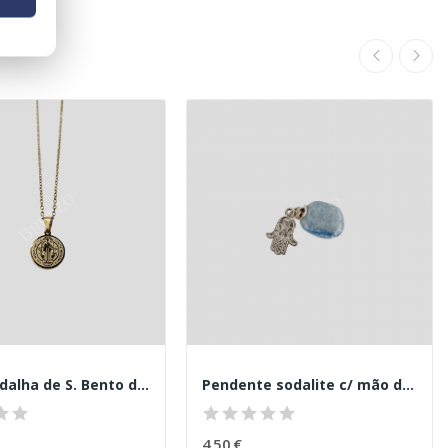
Colar medalha de S. Bento dourado 12mm
Pendente sodalite c/ mão de fátima
4,50 €