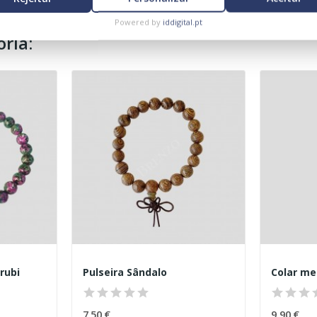
Powered by
iddigital.pt
ria:
rubi
Pulseira Sândalo
7,50 €
9,90 €