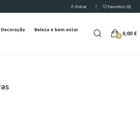
Entrar
Favoritos
0
Decoração
Beleza e bem estar
0,00 €
0
ras