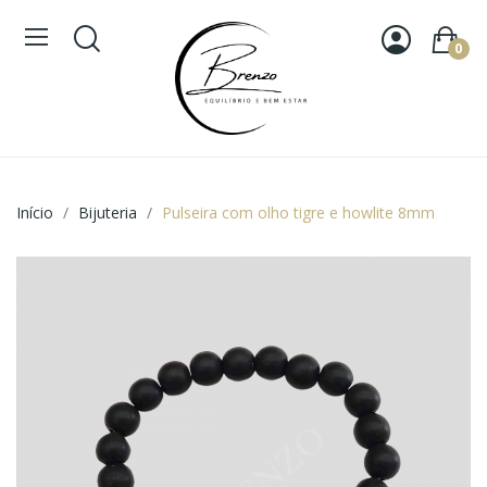
0
Início
Bijuteria
Pulseira com olho tigre e howlite 8mm