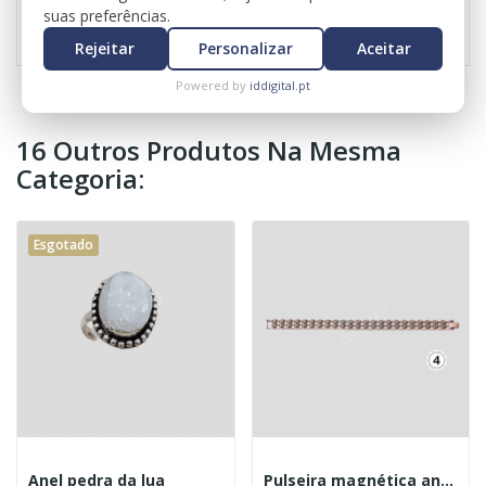
Referência
0549
suas preferências.
Rejeitar
Personalizar
Aceitar
Powered by
iddigital.pt
16 Outros Produtos Na Mesma
Categoria:
Esgotado
Anel pedra da lua
Pulseira magnética anti cobre 4