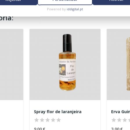
Powered by
iddigital.pt
ria:
Spray flor de laranjeira
Erva Guin
9,00 €
3,00 €