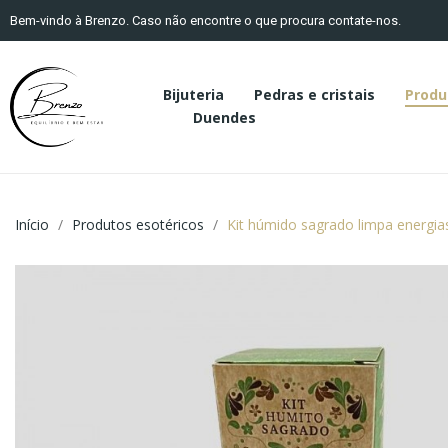
Bem-vindo à Brenzo. Caso não encontre o que procura contate-nos.
Bijuteria
Pedras e cristais
Produ
Duendes
Início
Produtos esotéricos
Kit húmido sagrado limpa energia