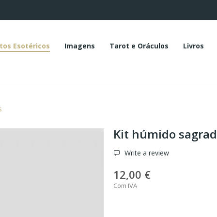
tos Esotéricos
Imagens
Tarot e Oráculos
Livros
s
Kit húmido sagrad
Write a review
12,00 €
Com IVA