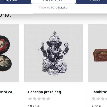
Powered by
iddigital.pt
ria:
Bases de copos conjunto caveira
Ganesha preta peq.
19,90 €
9,00 €