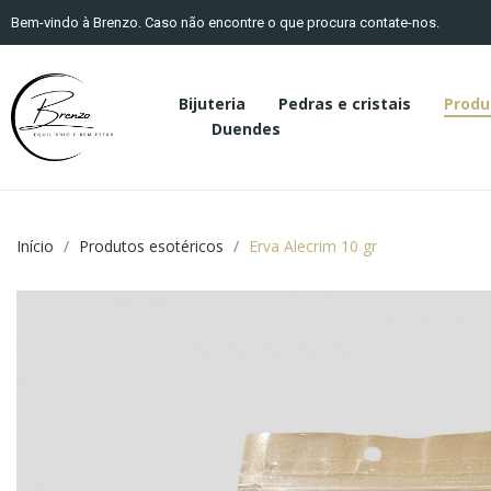
Bem-vindo à Brenzo. Caso não encontre o que procura contate-nos.
Bijuteria
Pedras e cristais
Produ
Duendes
Início
Produtos esotéricos
Erva Alecrim 10 gr