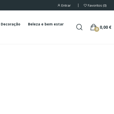
Entrar
Favoritos
0
Decoração
Beleza e bem estar
0,00 €
0