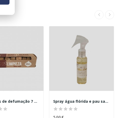
Bombitas de defumação 7 dias limpeza Mirra
Spray água flórida e pau santo
5,00 €