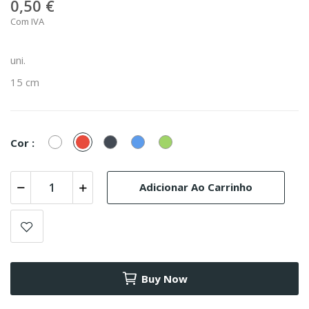
0,50 €
Com IVA
uni.
15 cm
Branco
Vermelho
Preto
Azul
Verde
Cor :
Adicionar Ao Carrinho
Buy Now