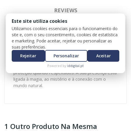
REVIEWS
Este site utiliza cookies
Utilizamos cookies essenciais para o funcionamento do
Duendes são seres mitológicos presentes em
site e, com o seu consentimento, cookies de estatística
diversas culturas, geralmente retratados como
e marketing. Pode aceitar, rejeitar ou personalizar as
pequenos espíritos da natureza, travessos e
suas preferências.
protetores de riquezas ou florestas. Conhecidos
Rejeitar
Personalizar
Aceitar
pela sua agilidade e astúcia, podem pregar partidas
aos humanos, mas também trazer sorte e
Powered by
iddigital.pt
proteção quando respeitados. A sua presença está
ligada à magia, ao mistério e à conexão com o
mundo natural.
1 Outro Produto Na Mesma