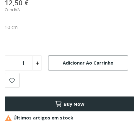
12,50 €
Com IVA
10 cm
Adicionar Ao Carrinho
Buy Now

Últimos artigos em stock