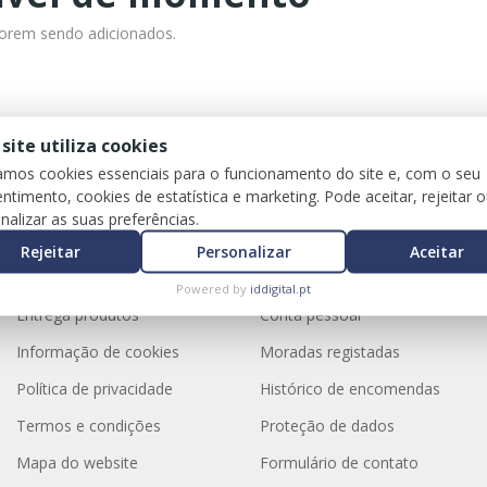
forem sendo adicionados.
 site utiliza cookies
zamos cookies essenciais para o funcionamento do site e, com o seu
ntimento, cookies de estatística e marketing. Pode aceitar, rejeitar 
Informações
Apoio ao cliente
nalizar as suas preferências.
Rejeitar
Personalizar
Aceitar
Métodos pagamento
Quem somos
Powered by
iddigital.pt
Entrega produtos
Conta pessoal
Informação de cookies
Moradas registadas
Política de privacidade
Histórico de encomendas
Termos e condições
Proteção de dados
Mapa do website
Formulário de contato