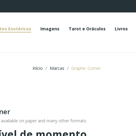
tos Esotéricos
Imagens
Tarot e Oráculos
Livros
Início
Marcas
Graphic Corner
ner
s, available on paper and many other formats.
ível de momento