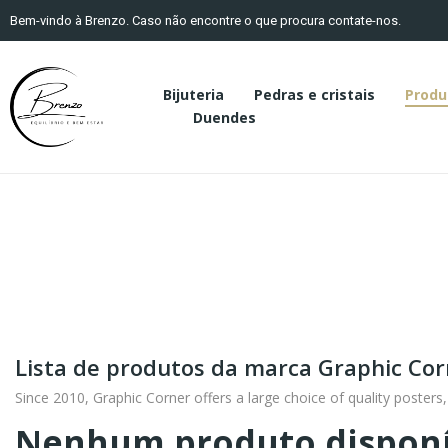
Bem-vindo à Brenzo. Caso não encontre o que procura contate-nos.
Bijuteria
Pedras e cristais
Produ
Duendes
Lista de produtos da marca Graphic Cor
Since 2010, Graphic Corner offers a large choice of quality poster
Nenhum produto dispon