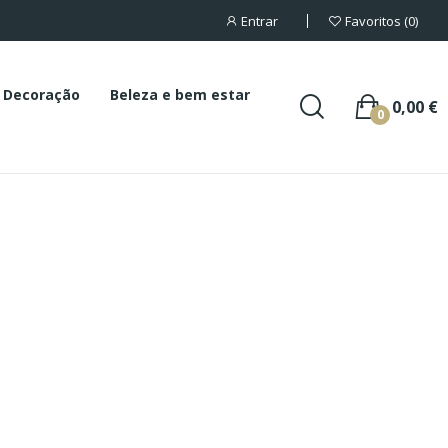
Entrar
Favoritos
0
Decoração
Beleza e bem estar
0,00 €
0