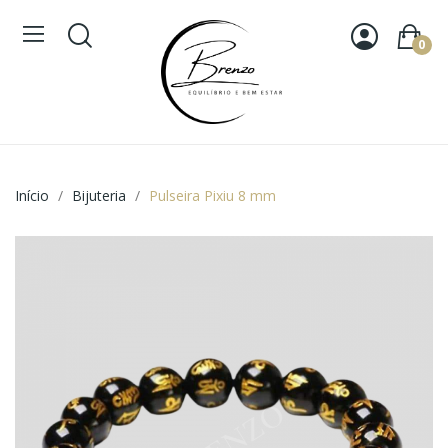
0
Início
Bijuteria
Pulseira Pixiu 8 mm