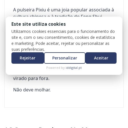
A pulseira Pixiu é uma joia popular associada à
cultura chinesa e à tradição do Feng Shui.
Este site utiliza cookies
O Pixiu é uma criatura mítica chinesa que é
Utilizamos cookies essenciais para o funcionamento do
considerada um símbolo de riqueza,
site e, com o seu consentimento, cookies de estatística
prosperidade e proteção contra energias
e marketing. Pode aceitar, rejeitar ou personalizar as
negativas.
suas preferências.
Rejeitar
Personalizar
Aceitar
Pulseira com obsidiana negra.
Powered by
iddigital.pt
Deve utilizar na mão dominante e com o pixiu
virado para fora.
Não deve molhar.