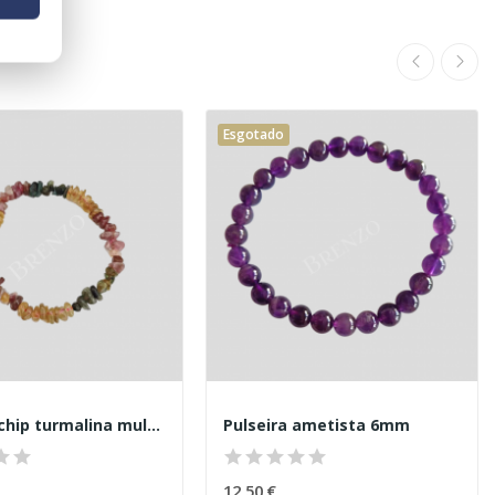
Esgotado
Pulseira chip turmalina multicolorida
Pulseira ametista 6mm
12,50 €