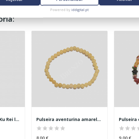
Powered by
iddigital.pt
ria:
Colar medalhão Cho Ku Rei lápis lazuli
Pulseira aventurina amarela 4mm
8,00 €
9,00 €