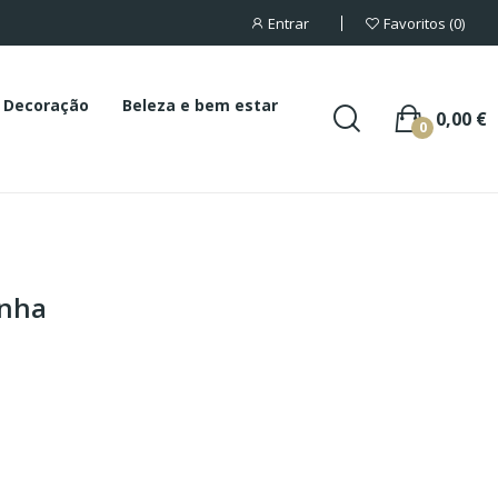
Entrar
Favoritos
0
Decoração
Beleza e bem estar
0,00 €
0
inha