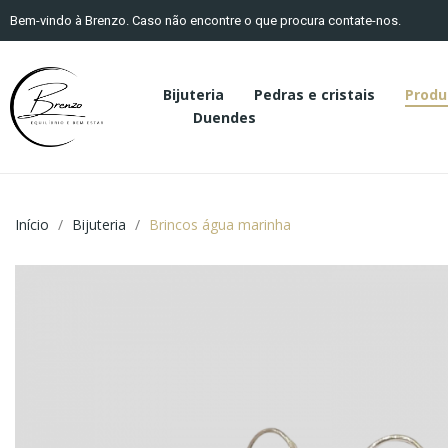
Bem-vindo à Brenzo. Caso não encontre o que procura contate-nos.
Bijuteria
Pedras e cristais
Produ
Duendes
Início
Bijuteria
Brincos água marinha