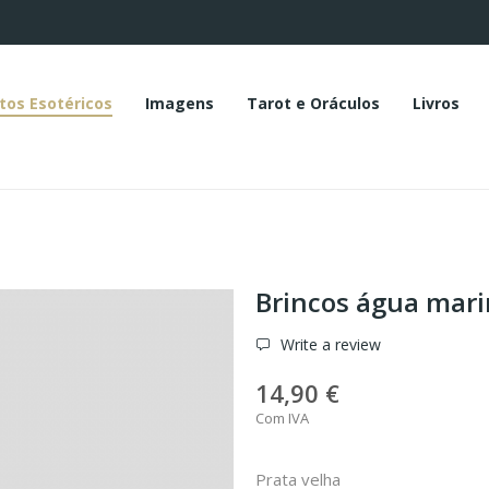
tos Esotéricos
Imagens
Tarot e Oráculos
Livros
Brincos água mar
Write a review
14,90 €
Com IVA
Prata velha