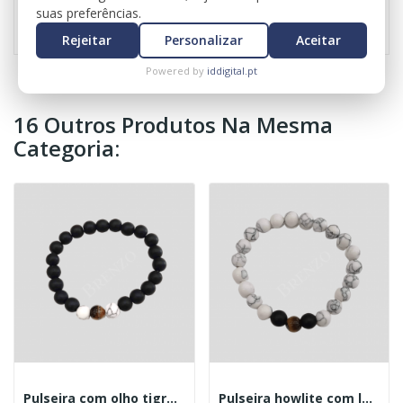
Referência
0548
suas preferências.
Rejeitar
Personalizar
Aceitar
Powered by
iddigital.pt
16 Outros Produtos Na Mesma
Categoria:
Pulseira com olho tigre e howlite 8mm
Pulseira howlite com lava e olho tigre 8mm