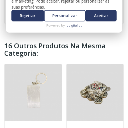
e marketing. Pode aceitar, rejeitar ou personalizar as
suas preferências.
Referência
1061
Rejeitar
Personalizar
Aceitar
Powered by
iddigital.pt
16 Outros Produtos Na Mesma
Categoria: